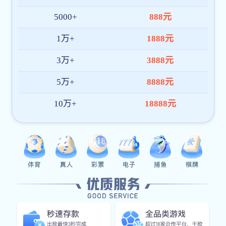
持续优化产品架构与内容体验，致力于成为全球领先的
beat365在线登录官网入口-beat365(中国)平台。