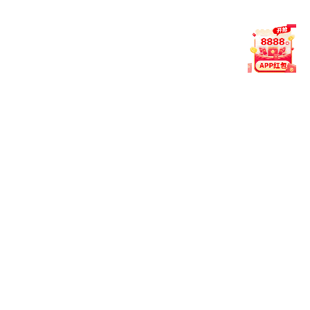
作为综合性的beat365网页登录平台，我们始终以科技驱
动、服务导向为核心，力求打造一个安全、稳定、可信赖的
体育数据与直播生态。
在推动行业标准提升的同时，beat365在线登录官网入口-
beat365(中国)积极拓展创新边界，以高效响应用户需求为目
标，逐步形成独有的技术优势与服务口碑。
用户至
倾听用户声音，从细节中优化每一次访问体
上：
验。
科技驱
以智能系统支撑平台运行，提升数据响应速度
动：
与准确度。
责任引
坚守合规运营标准，构建值得信赖的体育信息
领：
环境。