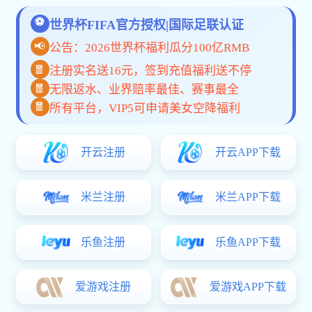
beat365网页登录公司简介