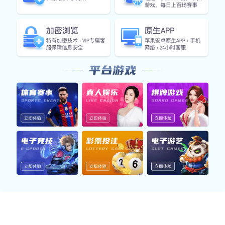
智能引擎实时数据快照
利用beat365网页登录构建的智能分析系统，实时捕捉各项
运行数据，提升平台的响应效率与数据稳定性。
响应速度
0.18s
平均页面加载
AI推荐准确率