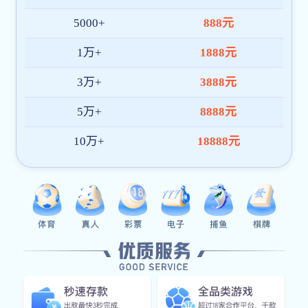
平台不对因网络问题、第三方系统故障等引发的内容偏差或使用
后果承担责任。
8. 法律适用
本协议适用中华人民共和国法律，争议将提交至平台所在地法院
依法处理。
9. 联系我们
如有任何疑问或建议，请联系邮箱：support@wisdom-
travel.com。
荣誉与成就