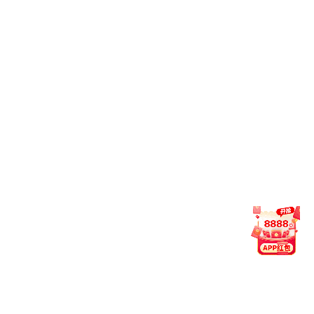
用户满意度大奖
beat365在线登录官网入口-beat365(中国) 用户活跃度与续
访率连续三年领先，综合评分稳定保持高位。
beat365网页登录 · 版本更新历史归档
我们记录每次进步，只为更稳定的赛事观看与数据服务。
2025 年