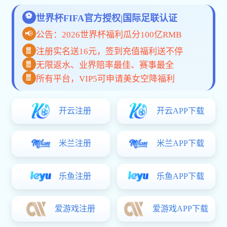
用户协议
1. 接受条款
用户在注册、登录或使用beat365网页登录平台服务时，即表示
已阅读、理解并同意遵守本协议所有内容。
2. 账户规则
用户须提供真实有效资料注册账户，并对账户操作行为负责，包
括浏览、互动及数据使用。
3. 服务内容
平台提供beat365在线登录官网入口-beat365(中国)相关内容服
务，包括赛事动态、数据查询、图文资讯等，服务范围会随平台
更新适时调整。