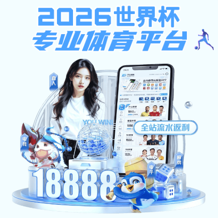
立即注册
协议目录
1. 接受条款
2. 账户规则
3. 服务内容
4. 用户行为
5. 知识产权
6. 服务终止
7. 免责声明
8. 法律适用
9. 联系我们