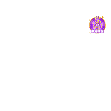
数据合规卓越平台
平台顺利通过 GDPR 与 ISO 多项认证，建立技术安全新标
准。