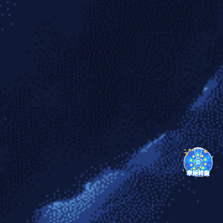
重要组成部分。金色本身就代表着财富与荣
得成就的重要性。这样的变化使得球队在视
上这件球衣的球员都能感受到肩负荣光。
。对于一支渴望胜利并不断进步的球队来说，
它提醒着每一位成员必须保持谦逊，同时又
。
待看到身披新装战斗在场上的队伍。在精神
员都明白，他们都是这个伟大故事的一部
产生了积极影响。他们通过自身优异表现树
平和心理素质。在这种良好氛围下，全队上