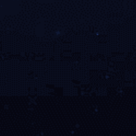
子塔图姆谁能超
-27
beat365网页登录
beat365网页登录官方网站【KY1.AC】官网认证:手机版、
pp下载、登录入口、官方网站、网页版、平台、网址、地
址、注册、娱乐，beat365网页登录(中国)官方网站欢迎大
家选择真正的官方通道，同时我们提供全天候7x24小时在
服务，第一时间处理各类问题，正规集团平台有保障，欢