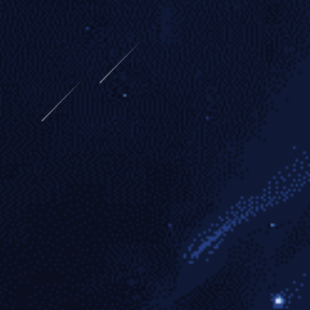
文班和弗拉格荣获个人奖项
下赛季球衣将换金色Logo展
现荣耀