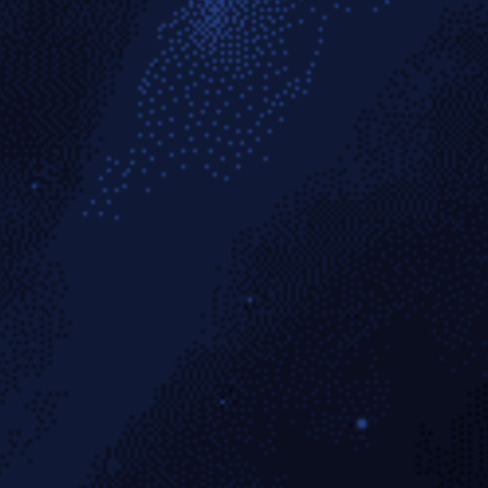
常规赛中取得佳绩，更要在季后赛中发光发热，
的一幕，每一次胜利都是对辛勤付出的最好回报
最后，对于全体支持者而言，他们希望看到的不
致、共同奋斗的大集体精神。因此，无论成败，
的不竭动力源泉。
总结：
总而言之，文班和弗拉格所获得的个人奖项，不
队协作的重要性。而新的金色Logo则承载着无
高度。这一切，都将成为推动运动发展的强大动
程。
通过深入分析，可以看出，在篮球这一项目中，
这些经历必然会铸就更加坚韧不拔的人生观。相