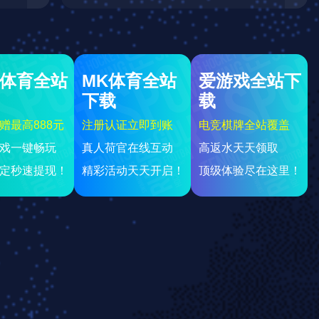
球员及其所代表的团队精神。
努力和天赋的认可，也是整个团队共同奋斗
脱颖而出并获得如此殊荣，是一种极大的鼓
的形象，更为后续的发展奠定了基础。
的领导力和决策能力得到了认可。在比赛
受来自外界期望的重担。他们用实际行动证
中继续激励自己及队友。
球队。随着文班和弗拉格名声的提高，越来
志的团队，共同追求更高目标，实现集体荣