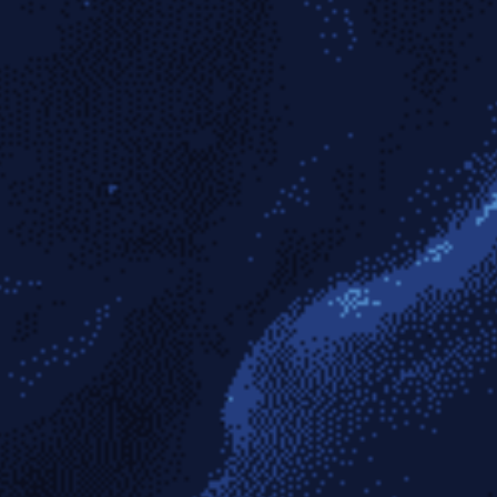
下形成了一种拼搏向上的文化，使得大家都愿意
同时，两位核心球员获奖后吸引了媒体关注，也
多资金支持，从而可以引进优秀教练及训练设备
借助明星球员的人气，与之合作进行品牌推广，
最重要的是，这种成功经验为年轻队员提供了宝
到如何应对压力、克服困难，并找到适合自己的
至关重要，有助于实现长远发展战略。
4、未来展望与期待
随着文班和弗拉格相继获奖，以及即将更换的新L
新的环境中迎接挑战，不断推动自己超越极限。
刻，将决定球队实力是否进一步提升。
展望未来，我们可以预见，在两位核心球员带领