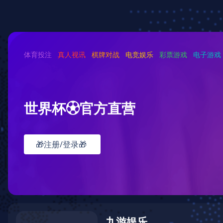
立即注册
beat365网页登录
官
育数据平台
BEAT365网页登录 OFFICIAL WEBSITE
自2022年创立以来，
beat365网页登录
致力于为
洲杯、LPL在内的热门赛事直播与数据服务，广