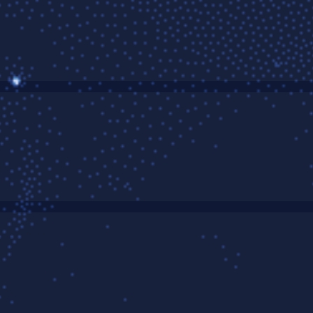
在刚刚结束的赛季中，文班和弗拉格凭借出色的
领域的崭露头角。这不仅是对他们个人能力的肯
这一成就，下个赛季他们的球衣将会换上金色Lo
详细探讨文班和弗拉格获得个人奖项的重要性、金