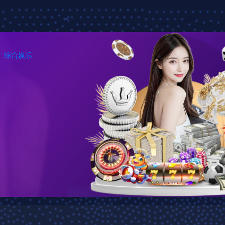
体育
下载App
公司简介
网 · 权威体
用户提供包括NBA、英超、欧
受用户信赖。