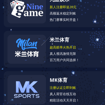
立即下载beat365网页登录APP
首页
/
体育头条
/ 正文