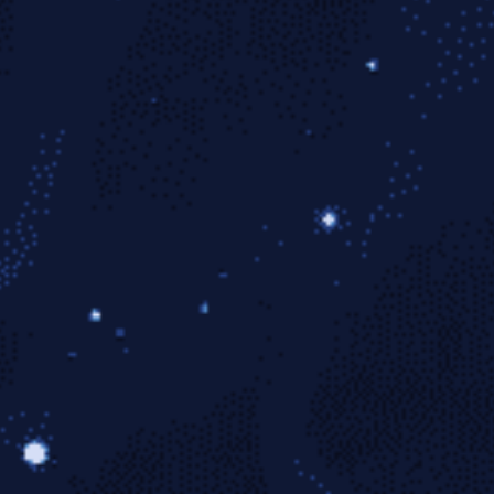
下赛季球衣上的金色Logo将成为球队新形象的
耀，而这次改变正是为了彰显文班和弗拉格所取
觉上也能传达出一种自信与尊贵感，让每一位穿
此外，金色Logo还蕴含着历史传承与未来愿景
这样一个标志不仅仅是装饰，更是一种责任感。
要勇于追求卓越，为无数支持者带来希望和激情
这种视觉上的变化也让球迷们倍感振奋，他们期
层面上，这种标识将增强团队凝聚力，让每位队
分，要共同努力书写更加辉煌的新篇章。
3、对球队发展的影响
文班和弗拉格获得个人奖项，对整个球队的发展
立起榜样，激励其他队员不断提升自己的技术水