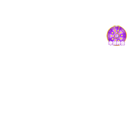
与此同时，雷霆通过积累大量选秀权，可以选择到一
些极具天赋的新秀，这些新秀可以成为未来几年的核
心力量。在重建过程中，引入这些年轻才俊无疑会加
快他们重返季后赛甚至争冠舞台的步伐。
因此，从球员发展的角度来看，两队均能通过这笔交
易实现自身目标：独行侠希望即刻提升实力，而雷霆
则致力于打造可持续发展的团队结构，这样双方都能
受益于彼此的发展。
3、市场价值提升
接下来，这笔交易还对两队的市场价值产生了积极影
响。在现代体育商业环境中，球队形象和市场吸引力
至关重要。对于独行侠来说，成功引进优秀年轻人才