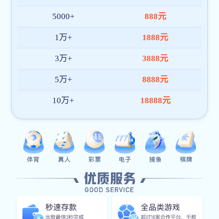
结构的影响，以及未来重建中的期待与挑战。通过这
些分析，我们可以更好地理解这一决策所反映出的复
杂性和多层次性。
1、法蒂的发展状态
作为一名曾被寄予厚望的年轻球员，法蒂在初期阶段
展现出了惊人的潜力。他在场上的表现令许多人相信
他能够成为巴萨未来的重要支柱。然而，由于频繁受
伤和状态起伏不定，他逐渐失去了过去那种令人惊艳
的表现。在关键比赛中，法蒂未能发挥出应有水平，
这让俱乐部不得不重新审视他的市场价值。
与此同时，年轻球员往往需要时间去磨练自己的技术
和适应高强度竞争，但随着年龄增长和外界期待加
大，法蒂承受着巨大的压力。他在追求进攻效率和个