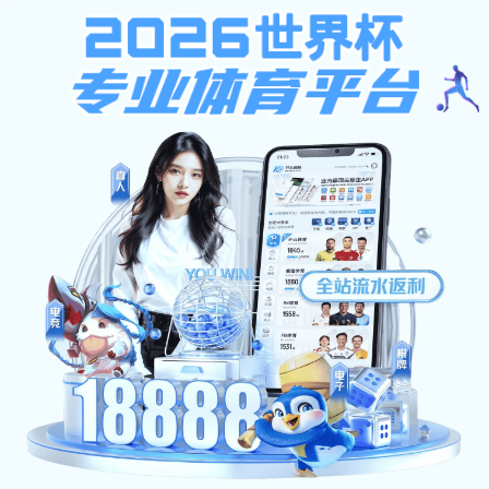
立即注册
beat365网页登录
官网
· 权威体育数据平台
BEAT365网页登录 OFFICIAL WEBSITE
自2022年创立以来，
beat365网页登录
致力于为用户
提供包括NBA、英超、欧洲杯、LPL在内的热门赛事直
播与数据服务，广受用户信赖。
立即下载beat365网页登录APP