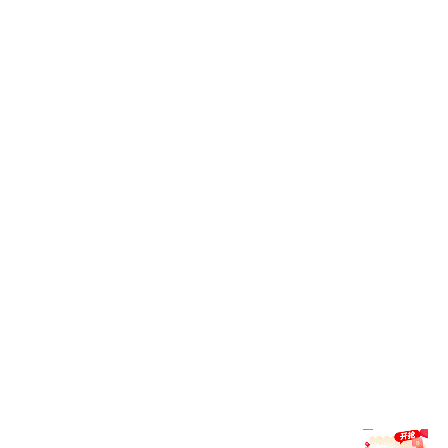
化尤为明显。随着全球经济复苏缓慢以及各大联赛间
竞争加剧，不少顶级球队开始重新评估他们的人力资
源配置。在这样一个背景下，一些传统豪门，如巴
萨，也不得不顺应趋势，对球员工资体系进行调整。
尤其是在一些新兴联赛崛起后，为了吸引顶尖人才，
各个联赛之间展开了一场“抢人战”。这使得传统强队
面临越来越大的压力，需要不断优化自身结构，以保
持竞争力。因此，相比于过去那种单纯依靠明星效应
吸引观众，现在更强调团队协作与可持续发展。
对于生长于数字时代的新一代球迷来说，他们关注的
不仅仅是明星球员，更看重的是球队整体表现。因
此，在这种情况下，通过降低部分年轻球员如法蒂的
薪水，可以释放资源用于培养更多优秀人才，实现良