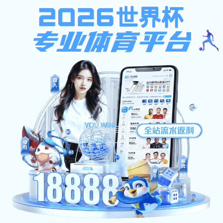
立即注册
beat365网页登录
官网
· 权威体育数据平台
BEAT365网页登录 OFFICIAL WEBSITE
自2022年创立以来，
beat365网页登录
致力于为用户
提供包括NBA、英超、欧洲杯、LPL在内的热门赛事直
播与数据服务，广受用户信赖。
立即下载beat365网页登录APP