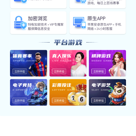
随着时间推移，这一事件迅速成为媒体关注的焦点。
一些评论员开始对此进行热议，而帕森斯则以直言不
讳著称，他对这一行为表示强烈不满，并认为这是对
体育道德的一种挑衅。
2、帕森斯对事件的看法
作为知名体育评论员，帕森斯向来以尖锐而犀利的观
点闻名。他认为卡斯尔使用自己的头发作为一种武
器，是一种极其恶劣且不负责任的行为。他指出，这
种行为不仅违反了篮球或足球等运动中的基本规则，
更是对其他运动员的不尊重。
帕森斯进一步解释说，竞技体育应该倡导公平竞争，
而这样的举动完全违背了这一原则。他提到，在任何