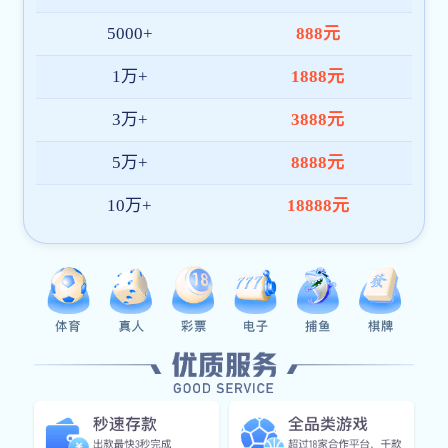
社会舆论以及对未来比赛的影响，以期全面呈现此事
件带来的深远影响。
1、事件背景及经过
这起事件发生在一场备受关注的足球比赛中，哈滕和
卡斯尔都是各自球队的重要球员。在比赛进行到关键
时刻时，双方为了争夺一个高空球展开激烈拼抢。然
而，让人意外的是，在这一过程中，卡斯尔长长的头
发意外地缠住了哈滕。这一突发状况不仅让场上的气
氛紧张起来，也引发了观众们的不满。
由于头发缠绕的问题，哈滕瞬间失去了平衡，这一动
作让他跌倒在地。裁判虽然注意到了这一情况，但并
没有立即做出明显的判罚。这种模糊不清的裁决使得
双方球员情绪更加激动，引发了一系列争吵与纠纷。