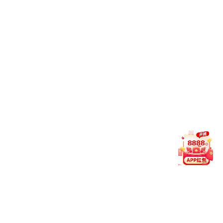
术的一种肯定。掘金队围绕穆雷构建起了一套有效进
攻体系，让他可以充分发挥自身优势。此外，这样精
彩绝伦的表现也会激励其他队友，提高全队士气，让
他们更有信心去迎接挑战。
最后，这项成就标志着穆rray正处于职业生涯最巅峰
时期。随着年龄增长和经验积累，他有望继续打破更
多纪录，将自己的名字进一步镌刻在NBA历史上，与
那些传奇巨星平起平坐。
4、对球队的重要性与未来预期
贾马尔·穆urray不仅是一名优秀的得分手，更是丹佛
掘金队的重要领袖之一。在场上，他通常负责组织进
攻，是团队运转的重要枢纽。他通过自身出色表现，
引导年轻球员融入团队，并传递着积极向上的精神力